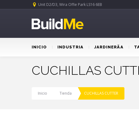
Unit D2/D3, Wira Offie Park LS16 6EB
INICIO
INDUSTRIA
JARDINERÃA
T
CUCHILLAS CUTT
Inicio
Tienda
CUCHILLAS CUTTER