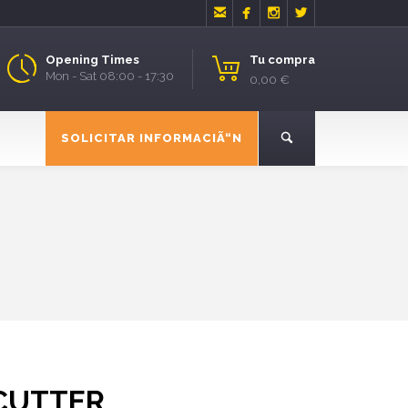




Opening Times
Tu compra
Mon - Sat 08:00 - 17:30
0,00 €
SOLICITAR INFORMACIÃ“N
CUTTER