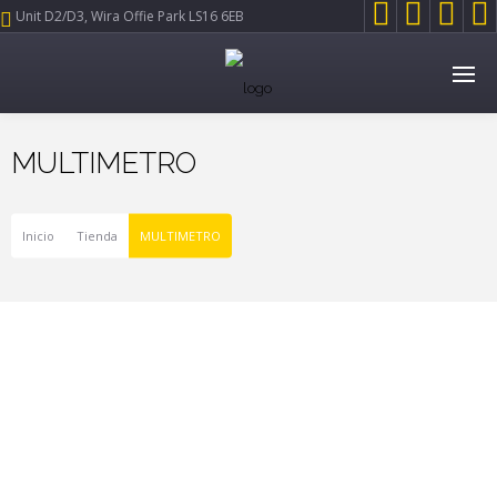




Unit D2/D3, Wira Offie Park LS16 6EB
MULTIMETRO
Inicio
Tienda
MULTIMETRO