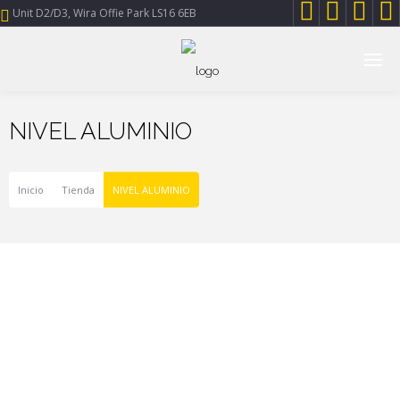




Unit D2/D3, Wira Offie Park LS16 6EB
NIVEL ALUMINIO
Inicio
Tienda
NIVEL ALUMINIO